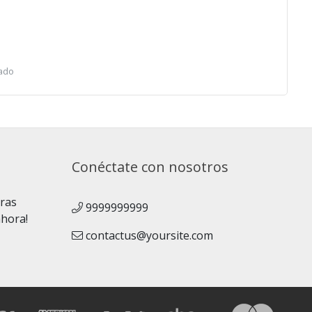
tado
Conéctate con nosotros
uras
9999999999
ahora!
contactus@yoursite.com