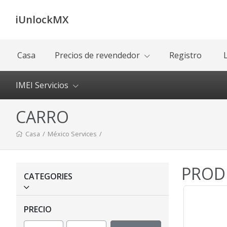
iUnlockMX
Casa
Precios de revendedor
Registro
IMEI Servicios
CARRO
Casa
/
México Services
/
PROD
CATEGORIES
PRECIO